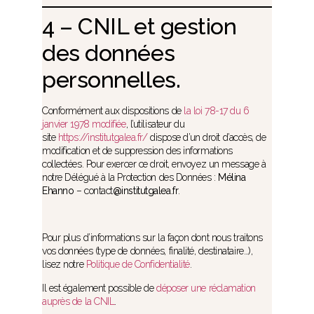
4 – CNIL et gestion
des données
personnelles.
Conformément aux dispositions de
la loi 78-17 du 6
janvier 1978 modifiée
, l’utilisateur du
site
https://institutgalea.fr/
dispose d’un droit d’accès, de
modification et de suppression des informations
collectées. Pour exercer ce droit, envoyez un message à
notre Délégué à la Protection des Données :
Mélina
Ehanno
– contact
@institutgalea.fr
.
Pour plus d’informations sur la façon dont nous traitons
vos données (type de données, finalité, destinataire…),
lisez notre
Politique de Confidentialité
.
Il est également possible de
déposer une réclamation
auprès de la CNIL
.