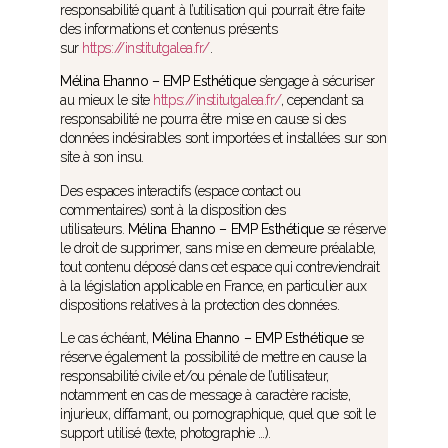
responsabilité quant à l’utilisation qui pourrait être faite
des informations et contenus présents
sur
https://institutgalea.fr/
.
Mélina Ehanno – EMP Esthétique
s’engage à sécuriser
au mieux le site
https://institutgalea.fr/
, cependant sa
responsabilité ne pourra être mise en cause si des
données indésirables sont importées et installées sur son
site à son insu.
Des espaces interactifs (espace contact ou
commentaires) sont à la disposition des
utilisateurs.
Mélina Ehanno – EMP Esthétique
se réserve
le droit de supprimer, sans mise en demeure préalable,
tout contenu déposé dans cet espace qui contreviendrait
à la législation applicable en France, en particulier aux
dispositions relatives à la protection des données.
Le cas échéant,
Mélina Ehanno – EMP Esthétique
se
réserve également la possibilité de mettre en cause la
responsabilité civile et/ou pénale de l’utilisateur,
notamment en cas de message à caractère raciste,
injurieux, diffamant, ou pornographique, quel que soit le
support utilisé (texte, photographie …).