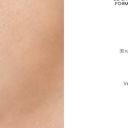
FORM
30 r
Ve