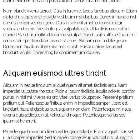
quam. Nam eu massa id purus dictum varius sit amet non purus.
Nam blandit viverra laoreet. Duis in lorem et lacus faucibus aliquam. Etiam
eleifend nisl quis ante gravida vestiblum nisl dapibus. Donec in nunc a nisl
cursus tempor vel non lacus. Duis in sem sit amet leo conse ctetur
vulputate ut in nisi. Vestibulum at vulputate orci. Ut facilisis nec erat vel
ornare. Phasellus mattis et lorem id volutpat thasel luorts ultricies nunc mi,
consectetur porttitor dolor laoreet sit amet. Aliquam nec sodales justo.
Donec non faucibus libero nec mollis nibh. Fusce ultrices lacus vel
tincidunt iaculis. Donec fringilla condimentum sodales.
Aliquam euismod ultres tindnt
Aliquam in neque tincidunt, aliquet quam sit amet, facilisis arcu. Nam
imperdiet vulputate rhoncus. Proin a ipsum facilisis, iaculis odio et, porttitor
purus. In nisi mi, viverra eu orci vitae, varius volutpat ex. Praesent pretium
pretium dui. Pellentesque finibus, enim in imperdiet semper, libero est
tincidunt risus, et dapibus purus quam non diam. Pellentesque mi risus,
viverra quis sollicitudin at, vehicula id neque. Pellentesque varius sed
ipsum at hendrerit.
Pellentesque bibendum libero vel feugiat molestie. Etiam aliquet risus vel
ullamcorper imperdiet. Sed at sapien consectetur, volutpat nisl ut, sagittis