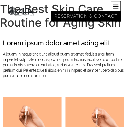
The Best Skin Care
RÉSERVATION & CONTACT
Routine for Aging Skin
Lorem ipsum dolor amet ading elit
Aliquam in neque tincidunt, aliquet quam sit amet, facilisis arcu tram
imperdiet vulputate rhoncus proin at ipsum facilisis, iaculis odio et, porttitor
purus. In nisi viverra eu orci vitae, varius volutpat ex. Praesent pretium
pretium dui. Pellentesque finibus, enim in imperdiet semper libero dapibus
purus quam non diam loptr.