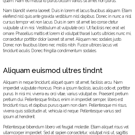
quam. Nam eu massa id purus dictum varius sit amet non purus.
Nam blandit viverra laoreet. Duis in lorem et lacus faucibus aliquam. Etiam
eleifend nisl quis ante gravida vestiblum nisl dapibus. Donec in nunc a nisl
cursus tempor vel non lacus. Duis in sem sit amet leo conse ctetur
vulputate ut in nisi. Vestibulum at vulputate orci. Ut facilisis nec erat vel
ornare. Phasellus mattis et lorem id volutpat thasel luorts ultricies nunc mi,
consectetur porttitor dolor laoreet sit amet. Aliquam nec sodales justo.
Donec non faucibus libero nec mollis nibh. Fusce ultrices lacus vel
tincidunt iaculis. Donec fringilla condimentum sodales.
Aliquam euismod ultres tindnt
Aliquam in neque tincidunt, aliquet quam sit amet, facilisis arcu. Nam
imperdiet vulputate rhoncus. Proin a ipsum facilisis, iaculis odio et, porttitor
purus. In nisi mi, viverra eu orci vitae, varius volutpat ex. Praesent pretium
pretium dui. Pellentesque finibus, enim in imperdiet semper, libero est
tincidunt risus, et dapibus purus quam non diam. Pellentesque mi risus,
viverra quis sollicitudin at, vehicula id neque. Pellentesque varius sed
ipsum at hendrerit.
Pellentesque bibendum libero vel feugiat molestie. Etiam aliquet risus vel
ullamcorper imperdiet. Sed at sapien consectetur, volutpat nisl ut, sagittis