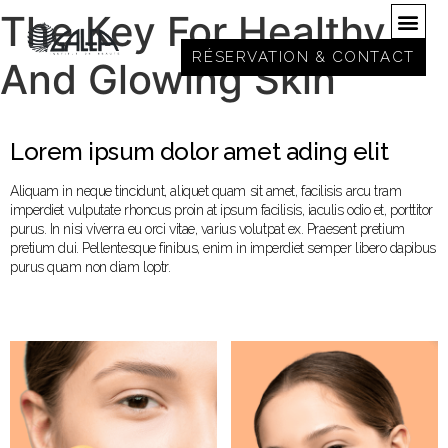
The Key For Healthy
RÉSERVATION & CONTACT
And Glowing Skin
Lorem ipsum dolor amet ading elit
Aliquam in neque tincidunt, aliquet quam sit amet, facilisis arcu tram
imperdiet vulputate rhoncus proin at ipsum facilisis, iaculis odio et, porttitor
purus. In nisi viverra eu orci vitae, varius volutpat ex. Praesent pretium
pretium dui. Pellentesque finibus, enim in imperdiet semper libero dapibus
purus quam non diam loptr.