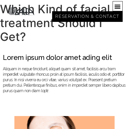
Which Kind of facial
RÉSERVATION & CONTACT
treatment Should I
Get?
Lorem ipsum dolor amet ading elit
Aliquam in neque tincidunt, aliquet quam sit amet, facilisis arcu tram
imperdiet vulputate rhoncus proin at ipsum facilisis, iaculis odio et, porttitor
purus. In nisi viverra eu orci vitae, varius volutpat ex. Praesent pretium
pretium dui. Pellentesque finibus, enim in imperdiet semper libero dapibus
purus quam non diam loptr.