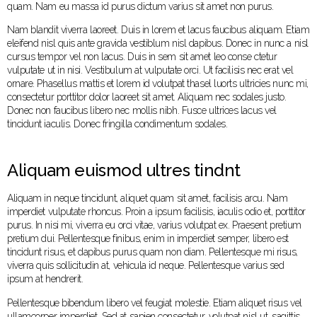
quam. Nam eu massa id purus dictum varius sit amet non purus.
Nam blandit viverra laoreet. Duis in lorem et lacus faucibus aliquam. Etiam
eleifend nisl quis ante gravida vestiblum nisl dapibus. Donec in nunc a nisl
cursus tempor vel non lacus. Duis in sem sit amet leo conse ctetur
vulputate ut in nisi. Vestibulum at vulputate orci. Ut facilisis nec erat vel
ornare. Phasellus mattis et lorem id volutpat thasel luorts ultricies nunc mi,
consectetur porttitor dolor laoreet sit amet. Aliquam nec sodales justo.
Donec non faucibus libero nec mollis nibh. Fusce ultrices lacus vel
tincidunt iaculis. Donec fringilla condimentum sodales.
Aliquam euismod ultres tindnt
Aliquam in neque tincidunt, aliquet quam sit amet, facilisis arcu. Nam
imperdiet vulputate rhoncus. Proin a ipsum facilisis, iaculis odio et, porttitor
purus. In nisi mi, viverra eu orci vitae, varius volutpat ex. Praesent pretium
pretium dui. Pellentesque finibus, enim in imperdiet semper, libero est
tincidunt risus, et dapibus purus quam non diam. Pellentesque mi risus,
viverra quis sollicitudin at, vehicula id neque. Pellentesque varius sed
ipsum at hendrerit.
Pellentesque bibendum libero vel feugiat molestie. Etiam aliquet risus vel
ullamcorper imperdiet. Sed at sapien consectetur, volutpat nisl ut, sagittis